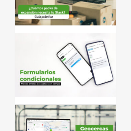
¿Cuántos packs de expansión
necesita tu Stack?
¿Cuántos packs de expansión necesita tu Stack? Guía
práctica según...
Leer más
julio 27, 2026
Cómo reducir errores de captura
con formularios condicionales
Si tienes personal que captura información en campo —
ya sean...
Leer más