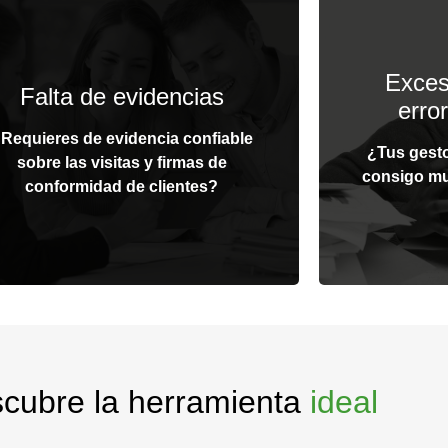
Formular
Evidencia no alterable
ca
Exces
a app Evidence te permite capturar
Falta de evidencias
Diseña 
erro
idencia fotográfica, firmas digitales
dinámicos a 
información a través de formularios
Requieres de evidencia confiable
utilizando o
¿Tus gesto
námicos. Estos se pueden enviar al
sobre las visitas y firmas de
mostrar 
consigo mu
mento al personal en oficina y así
conformidad de clientes?
controles p
agilizar los procesos.
datos (tanto
cubre la herramienta
ideal