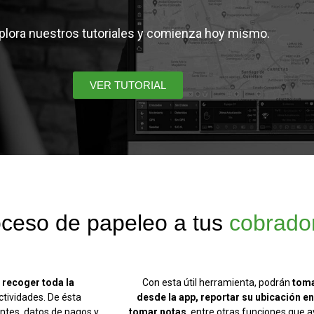
plora nuestros tutoriales y comienza hoy mismo.
VER TUTORIAL
oceso de papeleo a tus
cobrado
n
recoger toda la
Con esta útil herramienta, podrán
toma
ctividades. De ésta
desde la app, reportar su ubicación e
entes, datos de pagos y
tomar notas
, entre otras funciones que a