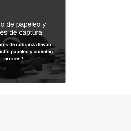
ios digitales para
pturar datos
o de papeleo y
y asigna formularios
res de captura
través de la app Evidence
pciones desplegables para
res de cobranza llevan
información junto con
cho papeleo y cometen
ara registro y captura de
errores?
 texto como fotografías y
firmas).