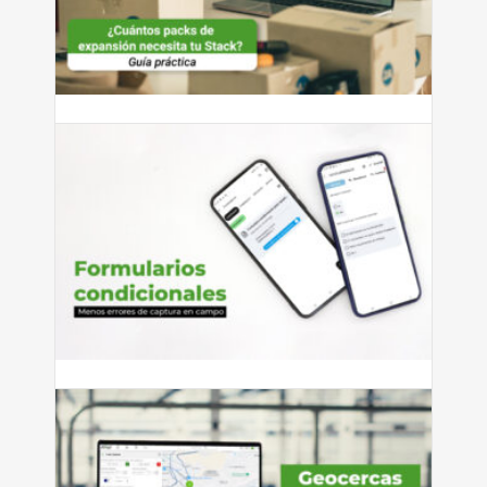
¿Cuántos packs de expansión
necesita tu Stack?
¿Cuántos packs de expansión necesita tu Stack? Guía
práctica según...
Leer más
julio 27, 2026
Cómo reducir errores de captura
con formularios condicionales
Si tienes personal que captura información en campo —
ya sean...
Leer más