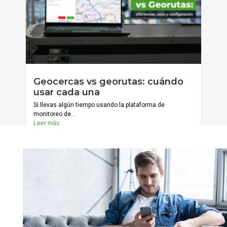
julio 20, 2026
Geocercas vs georutas: cuándo
Cargar más
usar cada una
Si llevas algún tiempo usando la plataforma de
monitoreo de...
Leer más
julio 13, 2026