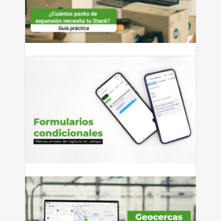
¿Cuántos packs de expansión
necesita tu Stack?
¿Cuántos packs de expansión necesita tu Stack? Guía
práctica según...
Leer más
julio 27, 2026
Cómo reducir errores de captura
con formularios condicionales
Si tienes personal que captura información en campo —
ya sean...
Leer más