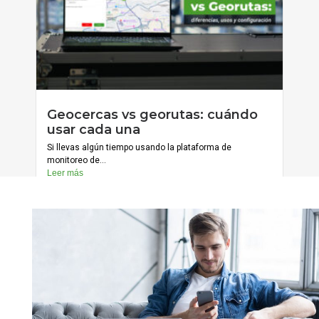
julio 20, 2026
Geocercas vs georutas: cuándo
Cargar más
usar cada una
Si llevas algún tiempo usando la plataforma de
monitoreo de...
Leer más
julio 13, 2026