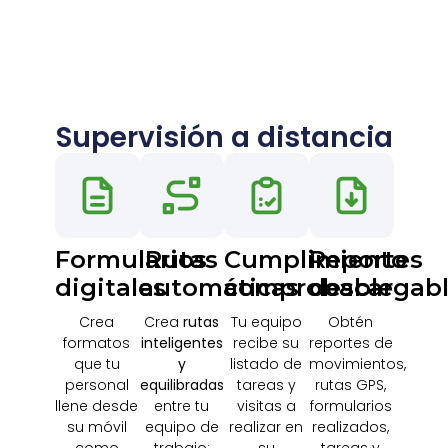
Supervisión a distancia
Formularios
Rutas
Cumplimiento
Reportes
digitales
automáticas
comprobable
descargab
Crea
Crea
rutas
Tu equipo
Obtén
formatos
inteligentes
recibe su
reportes de
que tu
y
listado de
movimientos,
personal
equilibradas
tareas y
rutas GPS,
llene desde
entre tu
visitas a
formularios
su móvil
equipo de
realizar en
realizados,
como
trabajo:
su
tareas y