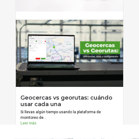
Cómo reducir errores de captura
con formularios condicionales
Si tienes personal que captura información en campo —
ya sean...
Leer más
julio 20, 2026
Geocercas vs georutas: cuándo
Cargar más
usar cada una
Si llevas algún tiempo usando la plataforma de
monitoreo de...
Leer más
julio 13, 2026