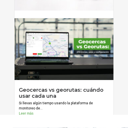
Cómo reducir errores de captura
con formularios condicionales
Si tienes personal que captura información en campo —
ya sean...
Leer más
julio 20, 2026
Geocercas vs georutas: cuándo
Cargar más
usar cada una
Si llevas algún tiempo usando la plataforma de
monitoreo de...
Leer más
julio 13, 2026