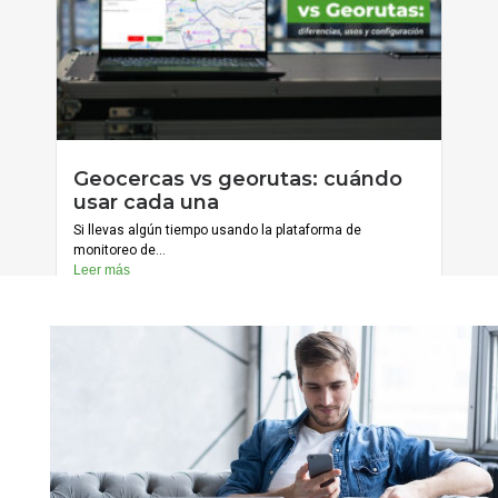
julio 20, 2026
Geocercas vs georutas: cuándo
Cargar más
usar cada una
Si llevas algún tiempo usando la plataforma de
monitoreo de...
Leer más
julio 13, 2026