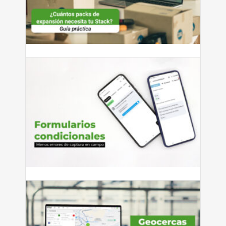
¿Cuántos packs de expansión
necesita tu Stack?
¿Cuántos packs de expansión necesita tu Stack? Guía
práctica según...
Leer más
julio 27, 2026
Cómo reducir errores de captura
con formularios condicionales
Si tienes personal que captura información en campo —
ya sean...
Leer más