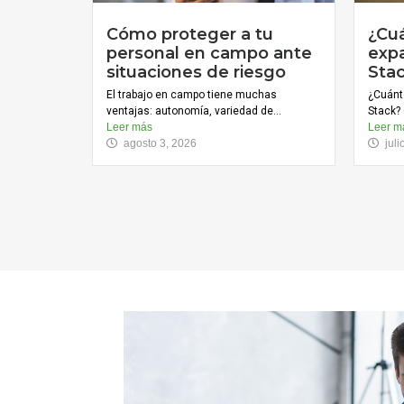
Cómo proteger a tu
¿Cu
personal en campo ante
expa
situaciones de riesgo
Sta
El trabajo en campo tiene muchas
¿Cuánt
ventajas: autonomía, variedad de...
Stack? 
Leer más
Leer m
agosto 3, 2026
jul