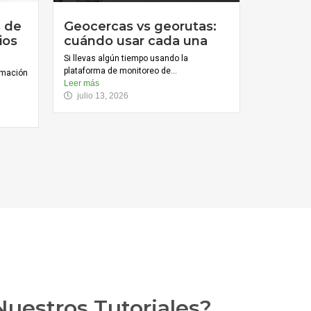
s de
Geocercas vs georutas:
ios
cuándo usar cada una
Si llevas algún tiempo usando la
plataforma de monitoreo de...
ormación
Leer más
julio 13, 2026
uestros Tutoriales?