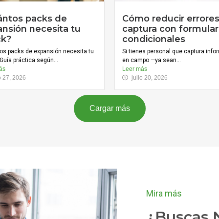
ántos packs de
Cómo reducir errore
nsión necesita tu
captura con formular
ck?
condicionales
os packs de expansión necesita tu
Si tienes personal que captura inf
Guía práctica según...
en campo —ya sean...
ás
Leer más
io 27, 2026
julio 20, 2026
Cargar más
Mira más
¿Buscas N