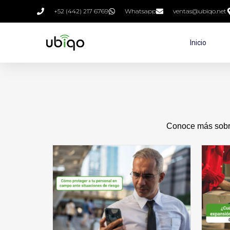
+52 (442) 217 6769
Whatsapp
ventas@ubiqo.net
Inicio
Conoce más sobre