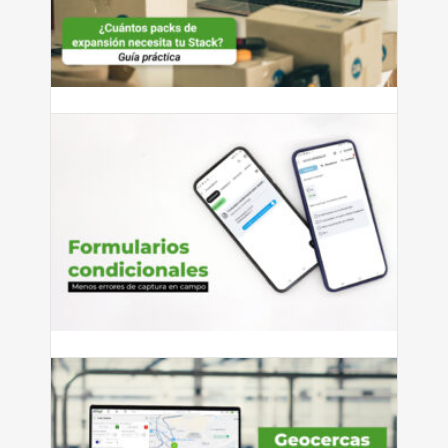
¿Cuántos packs de expansión
necesita tu Stack?
¿Cuántos packs de expansión necesita tu Stack? Guía
práctica según...
Leer más
julio 27, 2026
Cómo reducir errores de captura
con formularios condicionales
Si tienes personal que captura información en campo —
ya sean...
Leer más