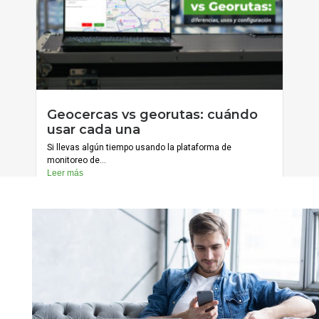
julio 20, 2026
Geocercas vs georutas: cuándo
Cargar más
usar cada una
Si llevas algún tiempo usando la plataforma de
monitoreo de...
Leer más
julio 13, 2026