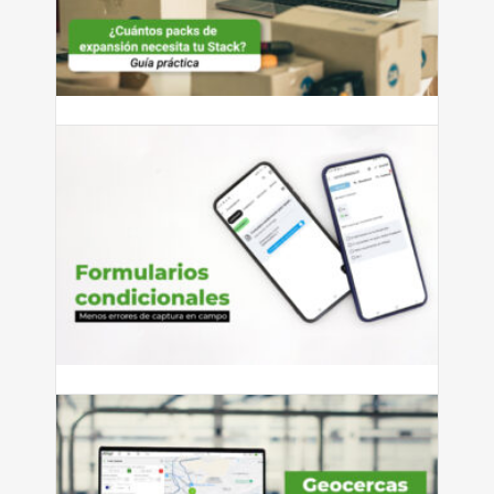
¿Cuántos packs de expansión
necesita tu Stack?
¿Cuántos packs de expansión necesita tu Stack? Guía
práctica según...
Leer más
julio 27, 2026
Cómo reducir errores de captura
con formularios condicionales
Si tienes personal que captura información en campo —
ya sean...
Leer más