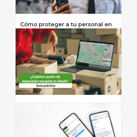
Cómo proteger a tu personal en
campo ante situaciones de
riesgo
El trabajo en campo tiene muchas ventajas: autonomía,
variedad de...
Leer más
agosto 3, 2026
¿Cuántos packs de expansión
necesita tu Stack?
¿Cuántos packs de expansión necesita tu Stack? Guía
práctica según...
Leer más
julio 27, 2026