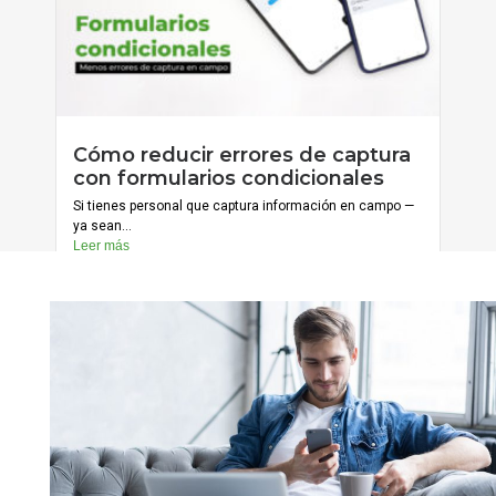
Cómo reducir errores de captura
Cargar más
con formularios condicionales
Si tienes personal que captura información en campo —
ya sean...
Leer más
julio 20, 2026