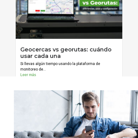
julio 20, 2026
Geocercas vs georutas: cuándo
Cargar más
usar cada una
Si llevas algún tiempo usando la plataforma de
monitoreo de...
Leer más
julio 13, 2026