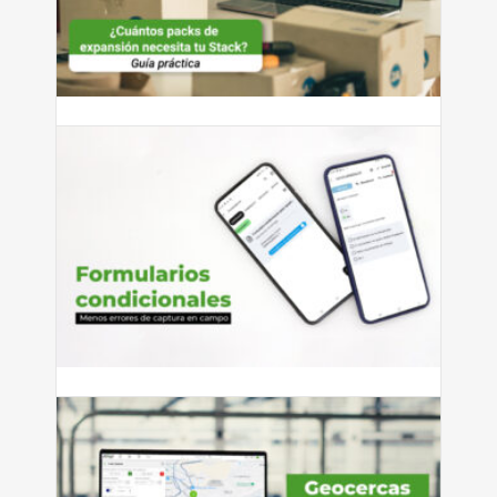
¿Cuántos packs de expansión
necesita tu Stack?
¿Cuántos packs de expansión necesita tu Stack? Guía
práctica según...
Leer más
julio 27, 2026
Cómo reducir errores de captura
con formularios condicionales
Si tienes personal que captura información en campo —
ya sean...
Leer más