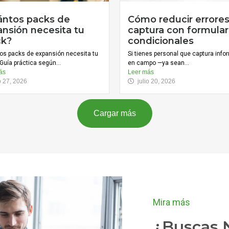
ántos packs de
Cómo reducir errore
nsión necesita tu
captura con formular
ck?
condicionales
os packs de expansión necesita tu
Si tienes personal que captura inf
Guía práctica según...
en campo —ya sean...
ás
Leer más
io 27, 2026
julio 20, 2026
Cargar más
Mira más
¿Buscas N