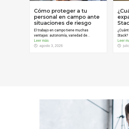
Cómo proteger a tu
¿Cu
personal en campo ante
expa
situaciones de riesgo
Sta
El trabajo en campo tiene muchas
¿Cuánt
ventajas: autonomía, variedad de...
Stack? 
Leer más
Leer m
agosto 3, 2026
jul