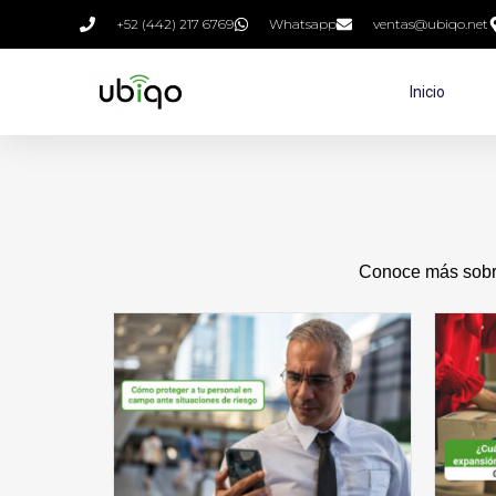
+52 (442) 217 6769
Whatsapp
ventas@ubiqo.net
Inicio
Conoce más sobre