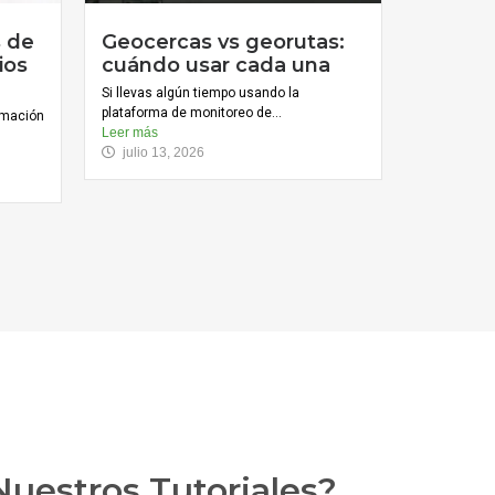
s de
Geocercas vs georutas:
ios
cuándo usar cada una
Si llevas algún tiempo usando la
plataforma de monitoreo de...
ormación
Leer más
julio 13, 2026
uestros Tutoriales?