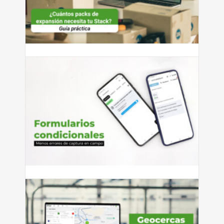
¿Cuántos packs de expansión
necesita tu Stack?
¿Cuántos packs de expansión necesita tu Stack? Guía
práctica según...
Leer más
julio 27, 2026
Cómo reducir errores de captura
con formularios condicionales
Si tienes personal que captura información en campo —
ya sean...
Leer más