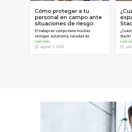
Cómo proteger a tu
¿Cu
personal en campo ante
expa
situaciones de riesgo
Sta
El trabajo en campo tiene muchas
¿Cuánt
ventajas: autonomía, variedad de...
Stack? 
Leer más
Leer m
agosto 3, 2026
jul