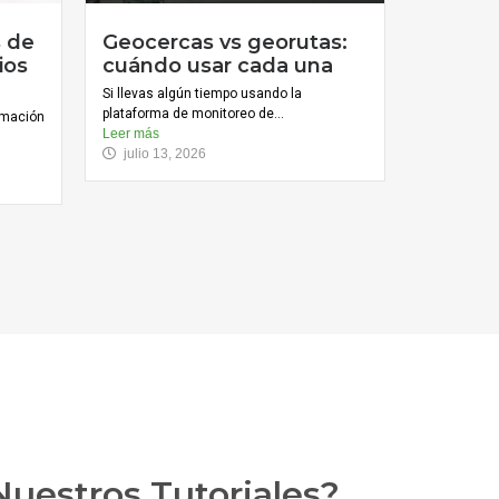
s de
Geocercas vs georutas:
ios
cuándo usar cada una
Si llevas algún tiempo usando la
plataforma de monitoreo de...
ormación
Leer más
julio 13, 2026
uestros Tutoriales?