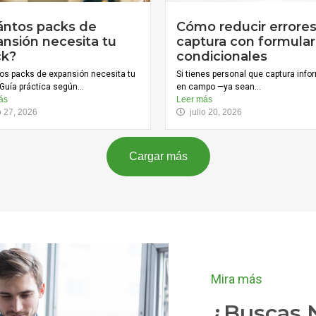
ántos packs de
Cómo reducir errore
nsión necesita tu
captura con formular
ck?
condicionales
os packs de expansión necesita tu
Si tienes personal que captura inf
Guía práctica según...
en campo —ya sean...
ás
Leer más
io 27, 2026
julio 20, 2026
Cargar más
Mira más
¿Buscas N