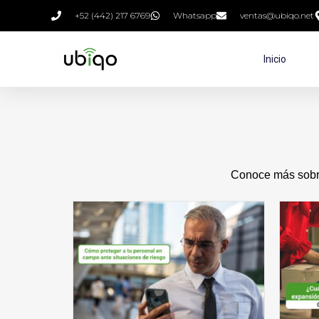
+52 (442) 217 6769
Whatsapp
ventas@ubiqo.net
Inicio
Conoce más sobre