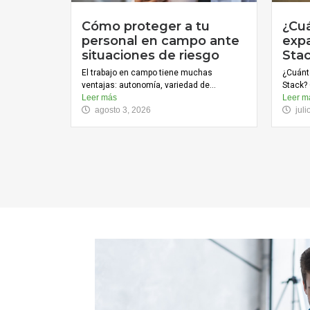
Cómo proteger a tu
¿Cu
personal en campo ante
expa
situaciones de riesgo
Sta
El trabajo en campo tiene muchas
¿Cuánt
ventajas: autonomía, variedad de...
Stack? 
Leer más
Leer m
agosto 3, 2026
jul