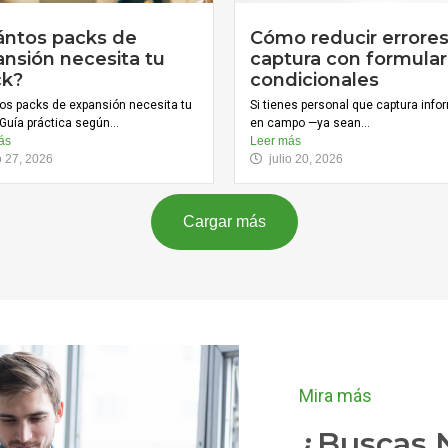
ántos packs de
Cómo reducir errore
nsión necesita tu
captura con formular
ck?
condicionales
os packs de expansión necesita tu
Si tienes personal que captura inf
Guía práctica según...
en campo —ya sean...
ás
Leer más
io 27, 2026
julio 20, 2026
Cargar más
Mira más
¿Buscas N