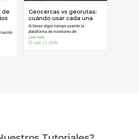
s de
Geocercas vs georutas:
ios
cuándo usar cada una
Si llevas algún tiempo usando la
plataforma de monitoreo de...
ormación
Leer más
julio 13, 2026
uestros Tutoriales?