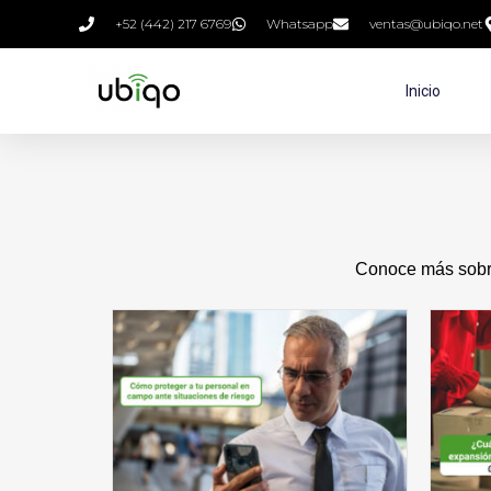
+52 (442) 217 6769
Whatsapp
ventas@ubiqo.net
Inicio
Conoce más sobre