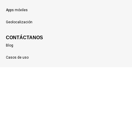
Apps móviles
Geolocalización
CONTÁCTANOS
Blog
Casos de uso
Acceso clientes
Copyright Ubiqo © 2026 Todos los derechos reservados
Síguenos en: