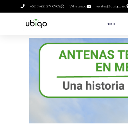
+52 (442) 217 6769
Whatsapp
ventas@ubiqo.net
Inicio