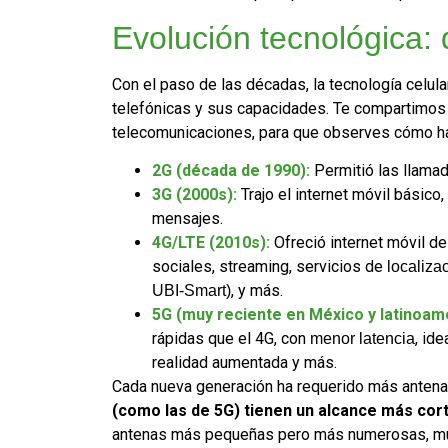
Evolución tecnológica:
Con el paso de las décadas, la tecnología celular
telefónicas y sus capacidades. Te compartimos 
telecomunicaciones, para que observes cómo ha
2G (década de 1990):
Permitió las llama
3G (2000s):
Trajo el internet móvil básic
mensajes.
4G/LTE (2010s):
Ofreció internet móvil de
sociales, streaming, servicios de
localiza
, y más.
UBI-Smart)
5G (muy reciente en México y latinoam
rápidas que el 4G, con
, id
menor latencia
realidad aumentada y más.
Cada nueva generación ha requerido más antena
(como las de 5G) tienen un alcance más cor
antenas más pequeñas pero más numerosas, muc