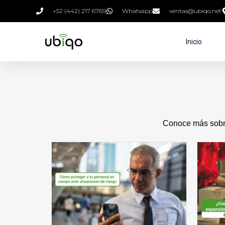
+52 (442) 217 6769
Whatsapp
ventas@ubiqo.net
Inicio
Conoce más sobre