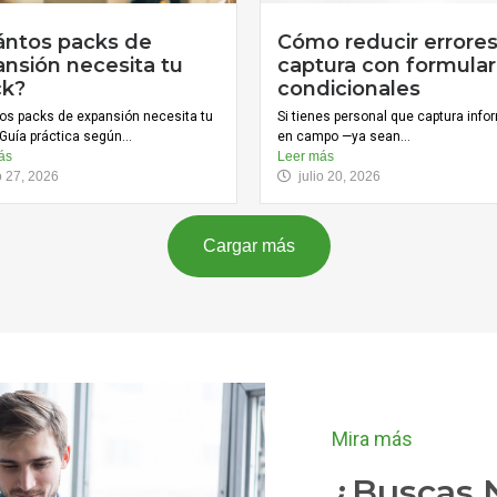
ántos packs de
Cómo reducir errore
nsión necesita tu
captura con formular
ck?
condicionales
os packs de expansión necesita tu
Si tienes personal que captura inf
Guía práctica según...
en campo —ya sean...
ás
Leer más
io 27, 2026
julio 20, 2026
Cargar más
Mira más
¿Buscas N