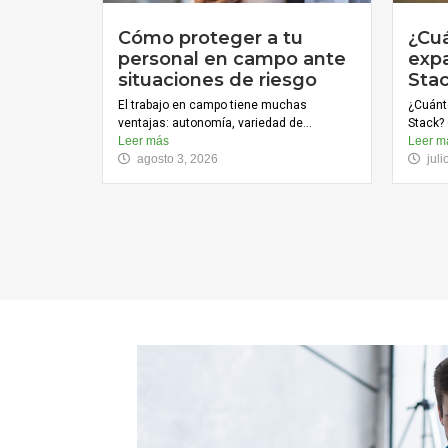
Cómo proteger a tu
¿Cu
personal en campo ante
expa
situaciones de riesgo
Sta
El trabajo en campo tiene muchas
¿Cuánt
ventajas: autonomía, variedad de...
Stack? 
Leer más
Leer m
agosto 3, 2026
jul