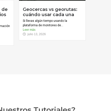
s de
Geocercas vs georutas:
ios
cuándo usar cada una
Si llevas algún tiempo usando la
plataforma de monitoreo de...
ormación
Leer más
julio 13, 2026
uestros Tutoriales?