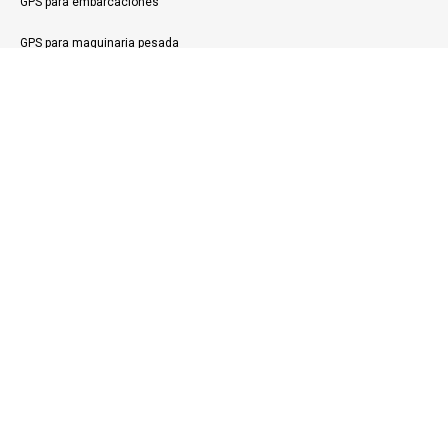
GPS para embarcaciones
GPS para maquinaria pesada
Rastreo vehicular
Supervisión personal
PRODUCTOS
Accesorios
Apps móviles
Geolocalización
CONTÁCTANOS
Blog
Casos de uso