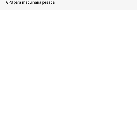
GPS para maquinaria pesada
Rastreo vehicular
Supervisión personal
PRODUCTOS
Accesorios
Apps móviles
Geolocalización
CONTÁCTANOS
Blog
Casos de uso
Acceso clientes