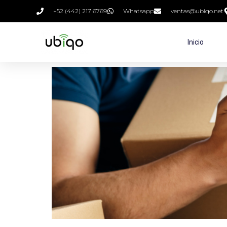
+52 (442) 217 6769
Whatsapp
ventas@ubiqo.net
Inicio