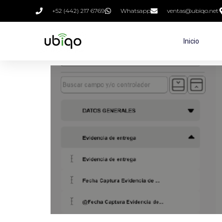
+52 (442) 217 6769
Whatsapp
ventas@ubiqo.net
Inicio