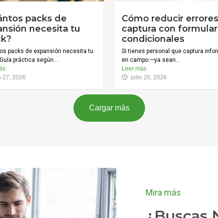
ántos packs de
Cómo reducir errore
nsión necesita tu
captura con formular
ck?
condicionales
os packs de expansión necesita tu
Si tienes personal que captura inf
Guía práctica según...
en campo —ya sean...
ás
Leer más
io 27, 2026
julio 20, 2026
Cargar más
Mira más
¿Buscas N