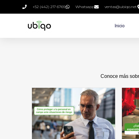
+52 (442) 217 6769
Whatsapp
ventas@ubiqo.net
Inicio
Conoce más sobre