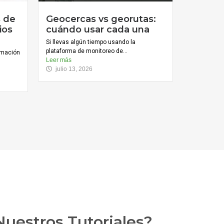
s de
Geocercas vs georutas:
ios
cuándo usar cada una
Si llevas algún tiempo usando la
plataforma de monitoreo de...
ormación
Leer más
julio 13, 2026
uestros Tutoriales?