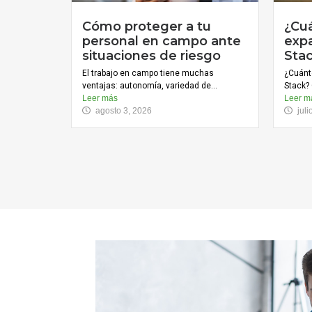
Cómo proteger a tu
¿Cu
personal en campo ante
expa
situaciones de riesgo
Sta
El trabajo en campo tiene muchas
¿Cuánt
ventajas: autonomía, variedad de...
Stack? 
Leer más
Leer m
agosto 3, 2026
jul