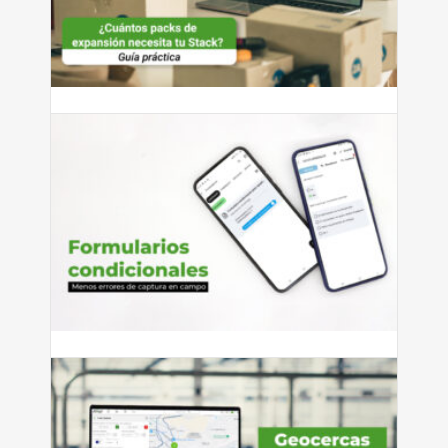
¿Cuántos packs de expansión
necesita tu Stack?
¿Cuántos packs de expansión necesita tu Stack? Guía
práctica según...
Leer más
julio 27, 2026
Cómo reducir errores de captura
con formularios condicionales
Si tienes personal que captura información en campo —
ya sean...
Leer más