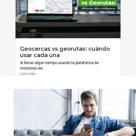
julio 20, 2026
Geocercas vs georutas: cuándo
Cargar más
usar cada una
Si llevas algún tiempo usando la plataforma de
monitoreo de...
Leer más
julio 13, 2026