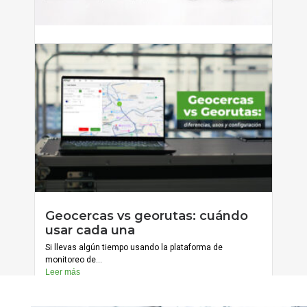
Cómo reducir errores de captura
con formularios condicionales
Si tienes personal que captura información en campo —
ya sean...
Leer más
julio 20, 2026
Geocercas vs georutas: cuándo
Cargar más
usar cada una
Si llevas algún tiempo usando la plataforma de
monitoreo de...
Leer más
julio 13, 2026