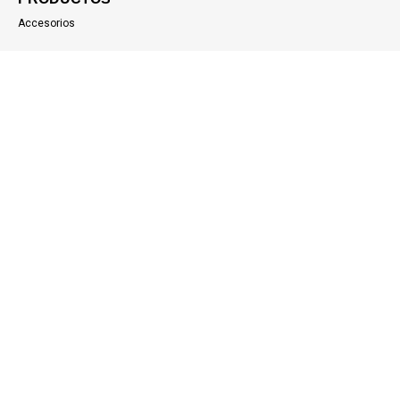
Accesorios
Apps móviles
Geolocalización
CONTÁCTANOS
Blog
Casos de uso
Acceso clientes
Copyright Ubiqo © 2026 Todos los derechos reservados