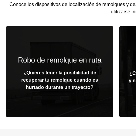
Conoce los dispositivos de localización de remolques y de
utilizarse 
Localizador GPS
Robo de remolque en ruta
configurable
Gr
¿Quieres tener la posibilidad de
Configura el reporte de ubicación de
¿C
recuperar tu remolque cuando es
tu Stack, para obtener su localización
y n
hurtado durante un trayecto?
con la mayor frecuencia posible.