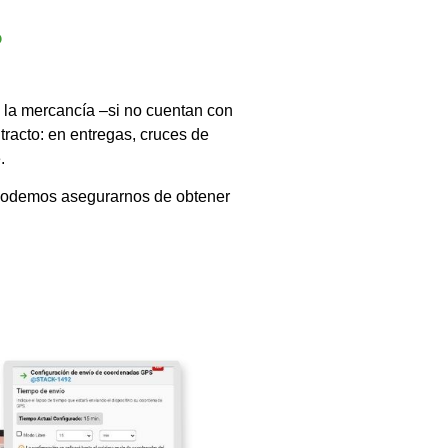
?
y la mercancía –si no cuentan con
racto: en entregas, cruces de
e.
 podemos asegurarnos de obtener