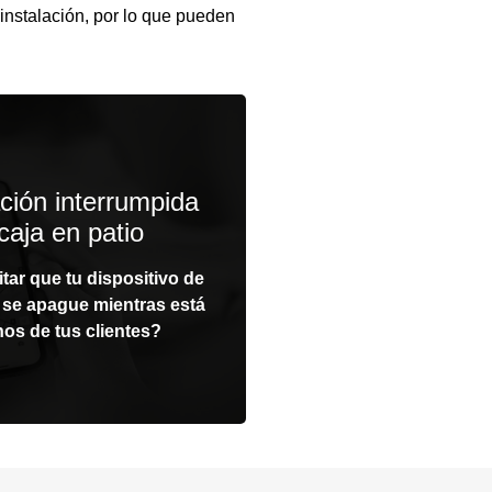
instalación, por lo que pueden
cia de reporte de
ción interrumpida
sta 24 horas
caja en patio
 frecuencia de reporte de
tar que tu dispositivo de
itivo, para aumentar su
n se apague mientras está
e batería y que continúe
 hasta que lo recuperes.
os de tus clientes?