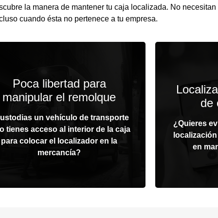
scubre la manera de mantener tu caja localizada. No necesitan 
incluso cuando ésta no pertenece a tu empresa.
Imán para instalación
Frecuen
Poca libertad para
temporal externa
Localiza
ha
manipular el remolque
de 
acias al accesorio de imán, podrás
Configura la
ustodias un vehículo de transporte
colocar tu Stack en el exterior del
¿Quieres evi
tu dispos
o tienes acceso al interior de la caja
remolque con un sencillo paso.
localizació
autonomía d
Supervisa tu traslado de manera
para colocar el localizador en la
reportando
en man
mercancía?
virtual.