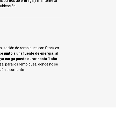
los puntos de entrega y mantente al
 ubicación.
calización de remolques con Stack es
e junto a una fuente de energía, al
uya carga puede durar hasta 1 año
.
deal para los remolques, donde no se
ión a corriente.