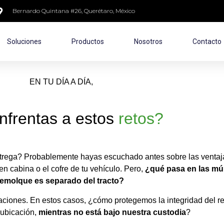
Bernardo Quintana #26, Querétaro, México
Soluciones
Productos
Nosotros
Contacto
EN TU DÍA A DÍA,
nfrentas a estos
retos?
ntrega? Probablemente hayas escuchado antes sobre las ventaja
n cabina o el cofre de tu vehículo. Pero,
¿qué pasa en las múl
remolque es separado del tracto?
araciones. En estos casos, ¿cómo protegemos la integridad de
 ubicación,
mientras no está bajo nuestra custodia
?