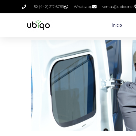
+52 (442) 217 6769
Whatsapp
ventas@ubiqo.net
Inicio