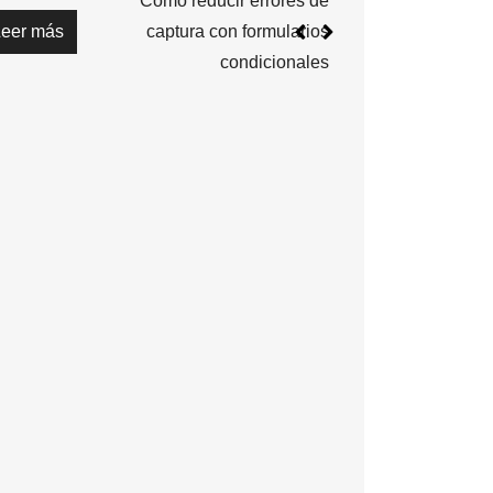
s vs georutas:
Leer más
 usar cada una