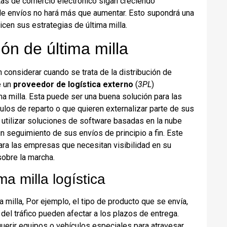
tas de comercio electrónico sigan creciendo
de envíos no hará más que aumentar. Esto supondrá una
cen sus estrategias de última milla.
ión de última milla
considerar cuando se trata de la distribución de
e un
proveedor de logística externo
(
3PL
)
ma milla. Esta puede ser una buena solución para las
ulos de reparto o que quieren externalizar parte de sus
 utilizar soluciones de software basadas en la nube
n seguimiento de sus envíos de principio a fin. Este
ara las empresas que necesitan visibilidad en su
sobre la marcha.
ma milla logística
 milla, Por ejemplo, el tipo de producto que se envía,
 del tráfico pueden afectar a los plazos de entrega.
querir equipos o vehículos especiales para atravesar